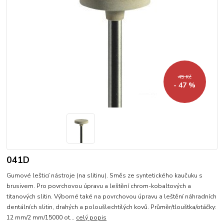
45 Kč
- 47 %
041D
Gumové lešticí nástroje (na slitinu). Směs ze syntetického kaučuku s
brusivem. Pro povrchovou úpravu a leštění chrom-kobaltových a
titanových slitin. Výborné také na povrchovou úpravu a leštění náhradních
dentálních slitin, drahých a poloušlechtilých kovů. Průměr/tlouštka/otáčky:
12 mm/2 mm/15000 ot...
celý popis