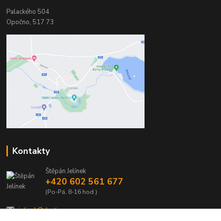
Palackého 504
Opočno, 517 73
Kontakty
Štěpán Jelínek
+420 602 561 677
(Po-Pá, 8-16 hod.)
jelinek@dentia.cz