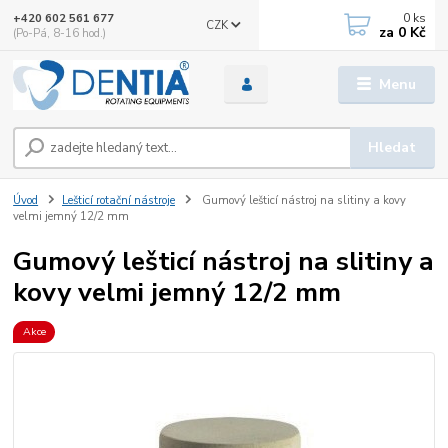
0
ks
+420 602 561 677
CZK
za
0 Kč
(Po-Pá, 8-16 hod.)
Menu
Hledat
Úvod
Lešticí rotační nástroje
Gumový lešticí nástroj na slitiny a kovy
velmi jemný 12/2 mm
Gumový lešticí nástroj na slitiny a
kovy velmi jemný 12/2 mm
Akce