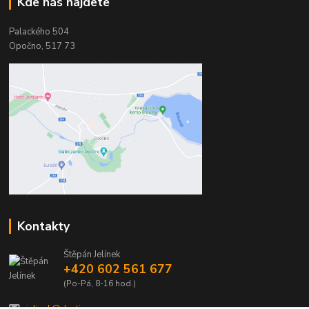
Kde nás najdete
Palackého 504
Opočno, 517 73
Kontakty
Štěpán Jelínek
+420 602 561 677
(Po-Pá, 8-16 hod.)
jelinek@dentia.cz