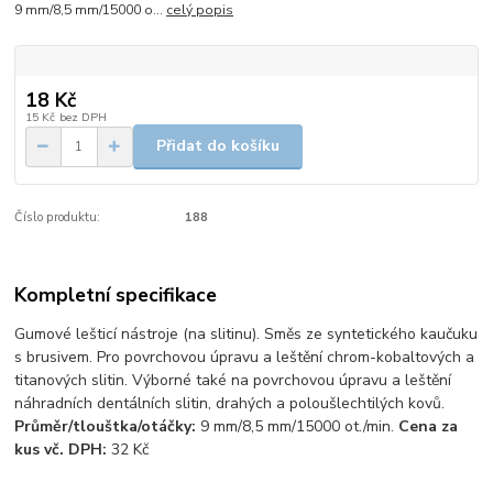
9 mm/8,5 mm/15000 o...
celý popis
18 Kč
15 Kč
bez DPH
Přidat do košíku
Číslo produktu:
188
Kompletní specifikace
Gumové lešticí nástroje (na slitinu). Směs ze syntetického kaučuku
s brusivem. Pro povrchovou úpravu a leštění chrom-kobaltových a
titanových slitin. Výborné také na povrchovou úpravu a leštění
náhradních dentálních slitin, drahých a poloušlechtilých kovů.
Průměr/tlouštka/otáčky:
9 mm/8,5 mm/15000 ot./min.
Cena za
kus vč. DPH:
32 Kč