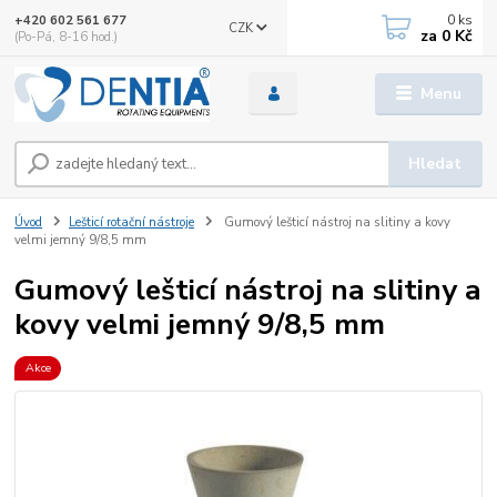
0
ks
+420 602 561 677
CZK
za
0 Kč
(Po-Pá, 8-16 hod.)
Menu
Hledat
Úvod
Lešticí rotační nástroje
Gumový lešticí nástroj na slitiny a kovy
velmi jemný 9/8,5 mm
Gumový lešticí nástroj na slitiny a
kovy velmi jemný 9/8,5 mm
Akce