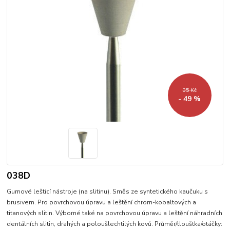
35 Kč
- 49 %
038D
Gumové lešticí nástroje (na slitinu). Směs ze syntetického kaučuku s
brusivem. Pro povrchovou úpravu a leštění chrom-kobaltových a
titanových slitin. Výborné také na povrchovou úpravu a leštění náhradních
dentálních slitin, drahých a poloušlechtilých kovů. Průměr/tlouštka/otáčky: