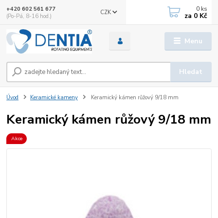
0
ks
+420 602 561 677
CZK
za
0 Kč
(Po-Pá, 8-16 hod.)
Menu
Hledat
Úvod
Keramické kameny
Keramický kámen růžový 9/18 mm
Keramický kámen růžový 9/18 mm
Akce