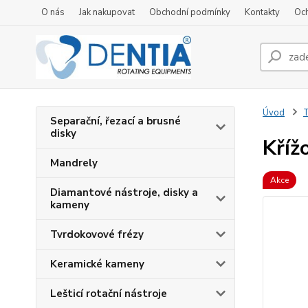
O nás
Jak nakupovat
Obchodní podmínky
Kontakty
Oc
Úvod
T
Separační, řezací a brusné
disky
Kříž
Mandrely
Akce
Diamantové nástroje, disky a
kameny
Tvrdokovové frézy
Keramické kameny
Lešticí rotační nástroje