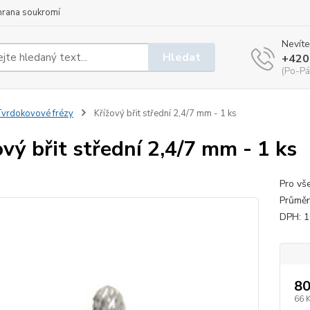
hrana soukromí
Nevíte
Hledat
+420
(Po-Pá
vrdokovové frézy
Křížový břit střední 2,4/7 mm - 1 ks
ový břit střední 2,4/7 mm - 1 ks
Pro vš
Průměr
DPH: 
80
66 