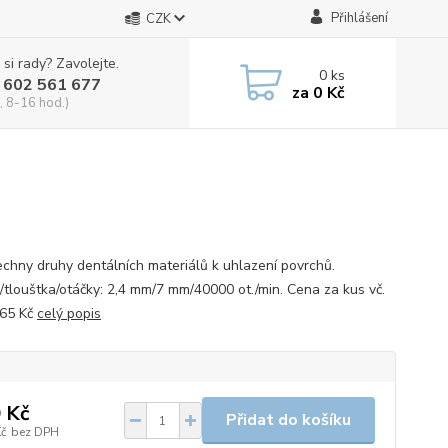
Přihlášení
CZK
 si rady? Zavolejte.
0
ks
 602 561 677
za
0 Kč
, 8-16 hod.)
echny druhy dentálních materiálů k uhlazení povrchů.
/tlouštka/otáčky: 2,4 mm/7 mm/40000 ot./min. Cena za kus vč.
165 Kč
celý popis
 Kč
Přidat do košíku
Kč
bez DPH