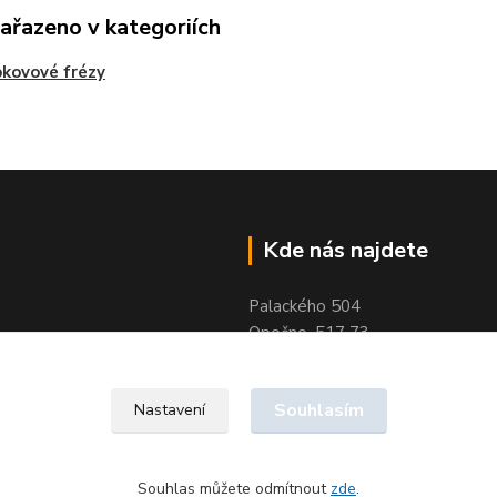
zařazeno v kategoriích
kovové frézy
Kde nás najdete
Palackého 504
Opočno, 517 73
Souhlasím
Nastavení
Souhlas můžete odmítnout
zde
.