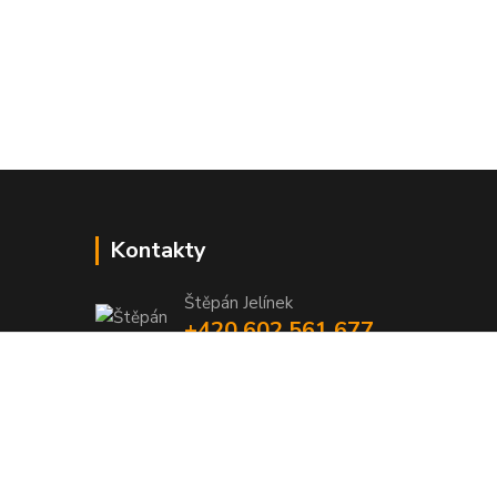
Kontakty
Štěpán Jelínek
+420 602 561 677
(Po-Pá, 8-16 hod.)
jelinek@dentia.cz