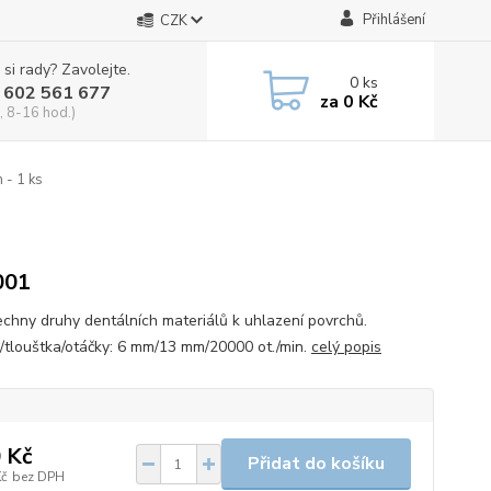
Přihlášení
CZK
 si rady? Zavolejte.
0
ks
 602 561 677
za
0 Kč
, 8-16 hod.)
 - 1 ks
001
echny druhy dentálních materiálů k uhlazení povrchů.
/tlouštka/otáčky: 6 mm/13 mm/20000 ot./min.
celý popis
 Kč
Přidat do košíku
Kč
bez DPH