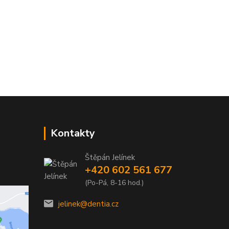
Kontakty
Štěpán Jelínek
+420 602 561 677
(Po-Pá, 8-16 hod.)
jelinek@dentia.cz