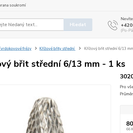
hrana soukromí
Nevíte
Hledat
+420
(Po-Pá
vrdokovové frézy
Křížové břity střední
Křížový břit střední 6/13 mm
ový břit střední 6/13 mm - 1 ks
302
Pro vš
Průměr
80
66 