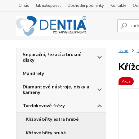
O nás
Jak nakupovat
Obchodní podmínky
Kontakty
Oc
Úvod
T
Separační, řezací a brusné
disky
Kříž
Mandrely
Akce
Diamantové nástroje, disky a
kameny
Tvrdokovové frézy
Křížové břity extra hrubé
Křížové břity hrubé