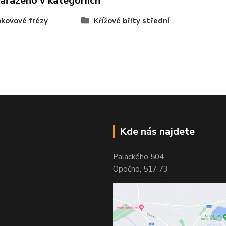
zařazeno v kategoriích
kovové frézy
Křížové břity střední
Kde nás najdete
Palackého 504
Opočno, 517 73