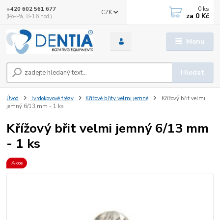
0
ks
+420 602 561 677
CZK
za
0 Kč
(Po-Pá, 8-16 hod.)
Menu
Hledat
Úvod
Tvrdokovové frézy
Křížové břity velmi jemné
Křížový břit velmi
jemný 6/13 mm - 1 ks
Křížový břit velmi jemný 6/13 mm
- 1 ks
Akce