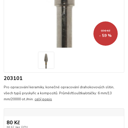
196 Kč
- 59 %
203101
Pro opracování keramiky, konečné opracování drahokovových slitin,
všech typů pryskyřic a kompozitů. Průměr/tlouštka/otáčky: 6 mm/13
mm/20000 ot./min.
celý popis
80 Kč
66 Kč
bez DPH