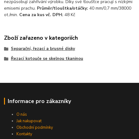
nezpůsobují zahřívání výrobku. Díky své tloušťce pracují s nízkými
emisemi prachu.
Průměr/tlouštka/otáčky:
40 mm/0,7 mm/38000
ot./min.
Cena za kus vč. DPH:
48 Kč
Zboží zařazeno v kategoriích
Separační, řezací a brusné disky
Řezací kotouče se skelnou tkaninou
Informace pro zákazníky
O nás
Jak nakupovat
Obchodní podmínky
Kontakty