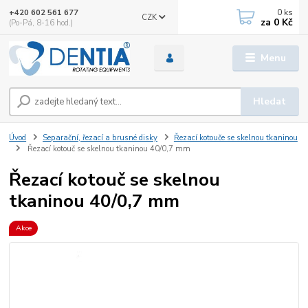
0
ks
+420 602 561 677
CZK
za
0 Kč
(Po-Pá, 8-16 hod.)
Menu
Hledat
Úvod
Separační, řezací a brusné disky
Řezací kotouče se skelnou tkaninou
Řezací kotouč se skelnou tkaninou 40/0,7 mm
Řezací kotouč se skelnou
tkaninou 40/0,7 mm
Akce