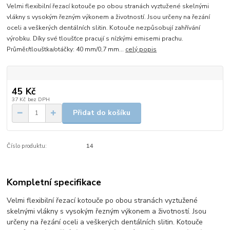
Velmi flexibilní řezací kotouče po obou stranách vyztužené skelnými
vlákny s vysokým řezným výkonem a životností. Jsou určeny na řezání
oceli a veškerých dentálních slitin. Kotouče nezpůsobují zahřívání
výrobku. Díky své tloušťce pracují s nízkými emisemi prachu.
Průměr/tlouštka/otáčky: 40 mm/0,7 mm...
celý popis
45 Kč
37 Kč
bez DPH
Přidat do košíku
Číslo produktu:
14
Kompletní specifikace
Velmi flexibilní řezací kotouče po obou stranách vyztužené
skelnými vlákny s vysokým řezným výkonem a životností. Jsou
určeny na řezání oceli a veškerých dentálních slitin. Kotouče