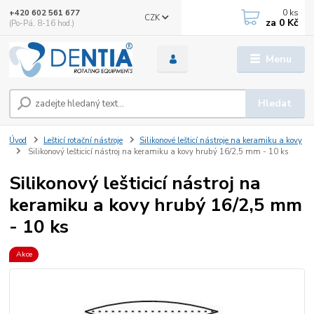
0
ks
+420 602 561 677
CZK
za
0 Kč
(Po-Pá, 8-16 hod.)
Menu
Hledat
Úvod
Lešticí rotační nástroje
Silikonové lešticí nástroje na keramiku a kovy
Silikonový lešticicí nástroj na keramiku a kovy hrubý 16/2,5 mm - 10 ks
Silikonový lešticicí nástroj na
keramiku a kovy hrubý 16/2,5 mm
- 10 ks
Akce