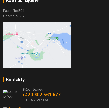
Kde nás najdete
Palackého 504
Opočno, 517 73
Kontakty
Štěpán Jelínek
+420 602 561 677
(Po-Pá, 8-16 hod.)
jelinek@dentia.cz