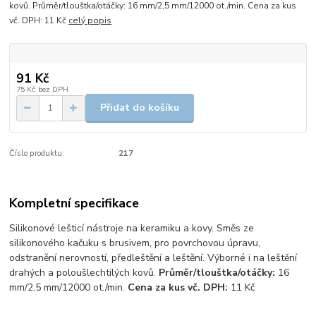
kovů. Průměr/tlouštka/otáčky: 16 mm/2,5 mm/12000 ot./min. Cena za kus
vč. DPH: 11 Kč
celý popis
91 Kč
75 Kč
bez DPH
Přidat do košíku
Číslo produktu:
217
Kompletní specifikace
Silikonové lešticí nástroje na keramiku a kovy. Směs ze
silikonového kačuku s brusivem, pro povrchovou úpravu,
odstranění nerovností, předleštění a leštění. Výborné i na leštění
drahých a poloušlechtilých kovů.
Průměr/tlouštka/otáčky:
16
mm/2,5 mm/12000 ot./min.
Cena za kus vč. DPH:
11 Kč