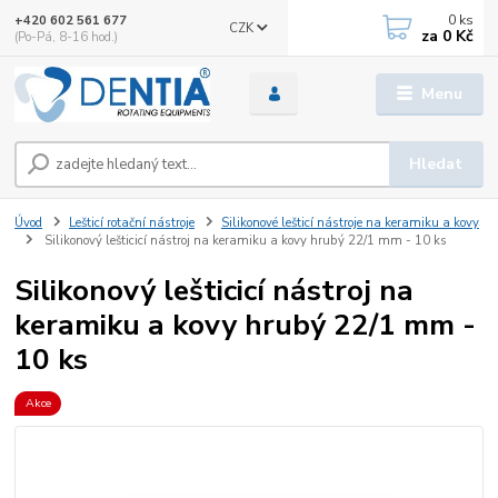
0
ks
+420 602 561 677
CZK
za
0 Kč
(Po-Pá, 8-16 hod.)
Menu
Hledat
Úvod
Lešticí rotační nástroje
Silikonové lešticí nástroje na keramiku a kovy
Silikonový lešticicí nástroj na keramiku a kovy hrubý 22/1 mm - 10 ks
Silikonový lešticicí nástroj na
keramiku a kovy hrubý 22/1 mm -
10 ks
Akce