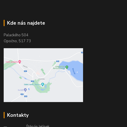
Kde nás najdete
Palackého 504
Opočno, 517 73
Kontakty
Štěpán Jelínek