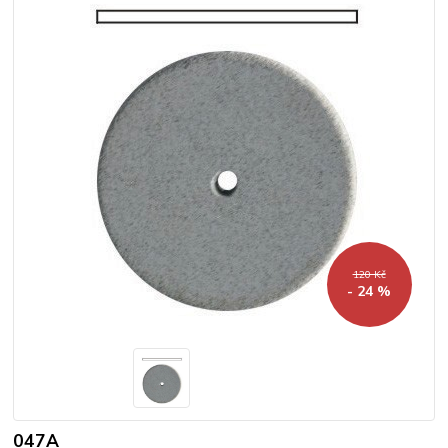
120 Kč
- 24 %
047A