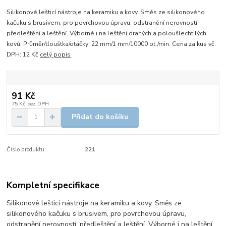
Silikonové lešticí nástroje na keramiku a kovy. Směs ze silikonového
kačuku s brusivem, pro povrchovou úpravu, odstranění nerovností,
předleštění a leštění. Výborné i na leštění drahých a poloušlechtilých
kovů. Průměr/tlouštka/otáčky: 22 mm/1 mm/10000 ot./min. Cena za kus vč.
DPH: 12 Kč
celý popis
91 Kč
75 Kč
bez DPH
Přidat do košíku
Číslo produktu:
221
Kompletní specifikace
Silikonové lešticí nástroje na keramiku a kovy. Směs ze
silikonového kačuku s brusivem, pro povrchovou úpravu,
odstranění nerovností, předleštění a leštění. Výborné i na leštění