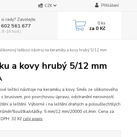
Přihlášení
CZK
 si rady? Zavolejte.
0
ks
 602 561 677
za
0 Kč
, 8-16 hod.)
ilikonový lešticicí nástroj na keramiku a kovy hrubý 5/12 mm
miku a kovy hrubý 5/12 mm
A
nové lešticí nástroje na keramiku a kovy. Směs ze silikonového
 s brusivem, pro povrchovou úpravu, odstranění nerovností,
tění a leštění. Výborné i na leštění drahých a poloušlechtilých
Průměr/tlouštka/otáčky: 5 mm/12 mm/20000 ot./min. Cena za
. DPH: 32 Kč
celý popis