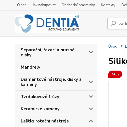
O nás
Jak nakupovat
Obchodní podmínky
Kontakty
Oc
Úvod
L
Separační, řezací a brusné
disky
Sili
Mandrely
Akce
Diamantové nástroje, disky a
kameny
Tvrdokovové frézy
Keramické kameny
Lešticí rotační nástroje