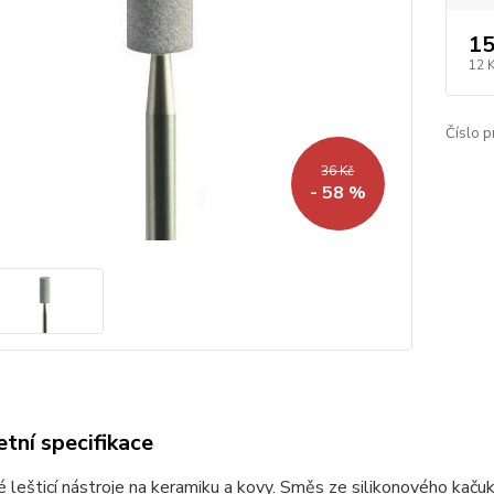
15
12 
Číslo p
36 Kč
- 58 %
tní specifikace
é lešticí nástroje na keramiku a kovy. Směs ze silikonového kaču