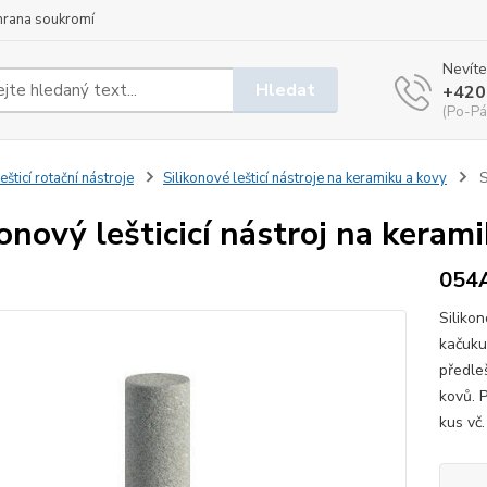
hrana soukromí
Nevíte
Hledat
+420
(Po-Pá
ešticí rotační nástroje
Silikonové lešticí nástroje na keramiku a kovy
S
konový lešticicí nástroj na kera
054
Siliko
kačuku
předleš
kovů. 
kus vč