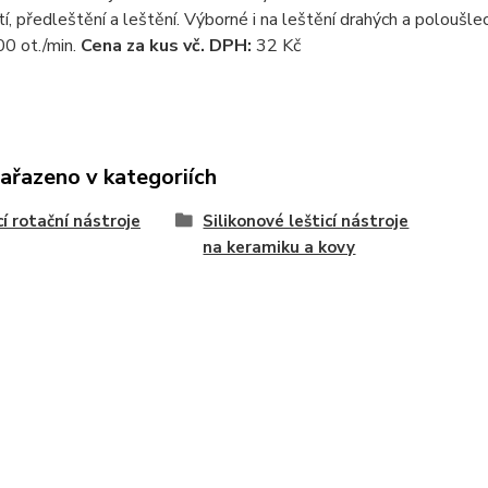
í, předleštění a leštění. Výborné i na leštění drahých a poloušle
 ot./min.
Cena za kus vč. DPH:
32 Kč
zařazeno v kategoriích
cí rotační nástroje
Silikonové lešticí nástroje
na keramiku a kovy