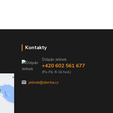
Kontakty
Štěpán Jelínek
+420 602 561 677
(Po-Pá, 8-16 hod.)
jelinek@dentia.cz