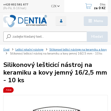
0
ks
+420 602 561 677
CZK
za
0 Kč
(Po-Pá, 8-16 hod.)
Menu
Hledat
Úvod
Lešticí rotační nástroje
Silikonové lešticí nástroje na keramiku a kovy
Silikonový lešticicí nástroj na keramiku a kovy jemný 16/2,5 mm - 10 ks
Silikonový lešticicí nástroj na
keramiku a kovy jemný 16/2,5 mm
- 10 ks
Akce