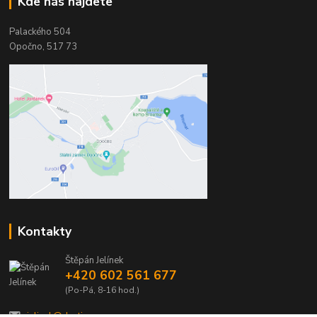
Kde nás najdete
Palackého 504
Opočno, 517 73
Kontakty
Štěpán Jelínek
+420 602 561 677
(Po-Pá, 8-16 hod.)
jelinek@dentia.cz