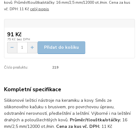
kovů. Průměr/tlouštka/otáčky: 16 mm/2,5 mm/12000 ot./min. Cena za kus
vč. DPH: 11 Kč
celý popis
91 Kč
75 Kč
bez DPH
Přidat do košíku
Číslo produktu:
219
Kompletní specifikace
Silikonové lešticí nástroje na keramiku a kovy. Směs ze
silikonového kačuku s brusivem, pro povrchovou úpravu,
odstranění nerovností, předleštění a leštění. Výborné i na leštění
drahých a poloušlechtilých kovů.
Průměr/tlouštka/otáčky:
16
mm/2,5 mm/12000 ot./min.
Cena za kus vč. DPH:
11 Kč