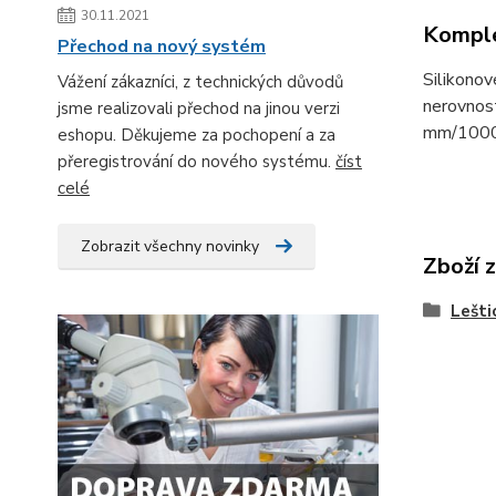
30.11.2021
Komple
Přechod na nový systém
Silikonov
Vážení zákazníci, z technických důvodů
nerovnost
jsme realizovali přechod na jinou verzi
mm/10000
eshopu. Děkujeme za pochopení a za
přeregistrování do nového systému.
číst
celé
Zobrazit všechny novinky
Zboží 
Lešti