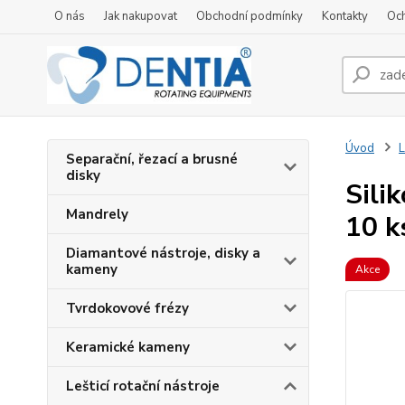
O nás
Jak nakupovat
Obchodní podmínky
Kontakty
Oc
Úvod
L
Separační, řezací a brusné
disky
Sili
Mandrely
10 k
Diamantové nástroje, disky a
kameny
Akce
Tvrdokovové frézy
Keramické kameny
Lešticí rotační nástroje