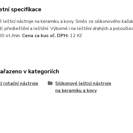
tní specifikace
é lešticí nástroje na keramiku a kovy. Směs ze silikonového kaču
í, předleštění a leštění. Výborné i na leštění drahých a poloušle
 ot./min.
Cena za kus vč. DPH:
12 Kč
zařazeno v kategoriích
cí rotační nástroje
Silikonové lešticí nástroje
na keramiku a kovy