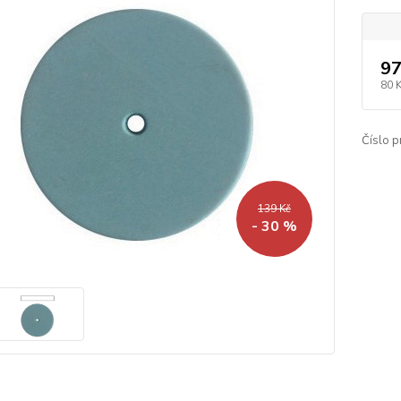
97
80 
Číslo p
139 Kč
- 30 %