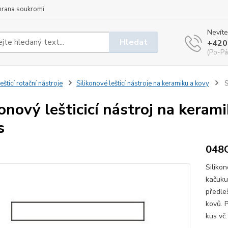
hrana soukromí
Nevíte
Hledat
+420
(Po-Pá
ešticí rotační nástroje
Silikonové lešticí nástroje na keramiku a kovy
S
konový lešticicí nástroj na kera
s
048
Siliko
kačuku
předleš
kovů. 
kus vč