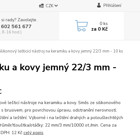
Přihlášení
CZK
 si rady? Zavolejte.
0
ks
 602 561 677
za
0 Kč
, 8-16 hod.)
ilikonový lešticicí nástroj na keramiku a kovy jemný 22/3 mm - 10 ks
miku a kovy jemný 22/3 mm -
C
nové lešticí nástroje na keramiku a kovy. Směs ze silikonového
 s brusivem, pro povrchovou úpravu, odstranění nerovností,
tění a leštění. Výborné i na leštění drahých a poloušlechtilých
Průměr/tlouštka/otáčky: 22 mm/3 mm/10000 ot./min. Cena za
. DPH: 12 Kč
celý popis