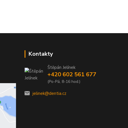
Kontakty
Štěpán Jelínek
+420 602 561 677
(Po-Pá, 8-16 hod.)
jelinek@dentia.cz