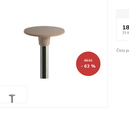
18
15 
Číslo p
48 Kč
- 63 %