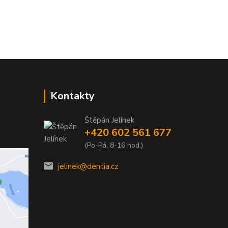
Kontakty
Štěpán Jelínek
+420 602 561 677
(Po-Pá, 8-16 hod.)
jelinek@dentia.cz