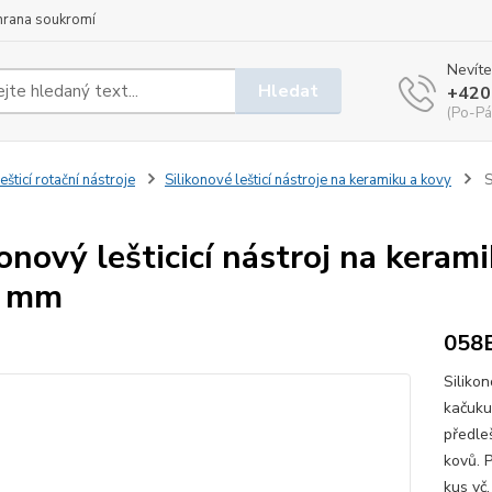
hrana soukromí
Nevíte
Hledat
+420
(Po-Pá
ešticí rotační nástroje
Silikonové lešticí nástroje na keramiku a kovy
S
konový lešticicí nástroj na kera
1 mm
058
Siliko
kačuku
předleš
kovů. 
kus vč