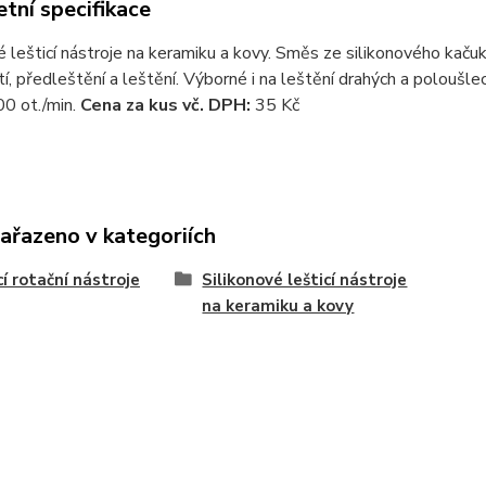
tní specifikace
é lešticí nástroje na keramiku a kovy. Směs ze silikonového kaču
í, předleštění a leštění. Výborné i na leštění drahých a poloušle
 ot./min.
Cena za kus vč. DPH:
35 Kč
zařazeno v kategoriích
cí rotační nástroje
Silikonové lešticí nástroje
na keramiku a kovy