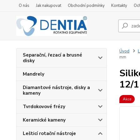
O nás
Jak nakupovat
Obchodní podmínky
Kontakty
Oc
Úvod
L
Separační, řezací a brusné
mm
disky
Sili
Mandrely
12/
Diamantové nástroje, disky a
kameny
Akce
Tvrdokovové frézy
Keramické kameny
Lešticí rotační nástroje