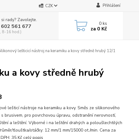
Přihlášení
CZK
 si rady? Zavolejte.
0
ks
 602 561 677
za
0 Kč
, 8-16 hod.)
ilikonový lešticicí nástroj na keramiku a kovy středně hrubý 12/1
miku a kovy středně hrubý
B
nové lešticí nástroje na keramiku a kovy. Směs ze silikonového
 s brusivem, pro povrchovou úpravu, odstranění nerovností,
tění a leštění. Výborné i na leštění drahých a poloušlechtilých
Průměr/tlouštka/otáčky: 12 mm/1 mm/15000 ot./min. Cena za
. DPH: 35 Kč
celý popis