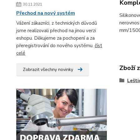
Komple
30.11.2021
Přechod na nový systém
Silikonov
nerovnost
Vážení zákazníci, z technických důvodů
mm/15000
jsme realizovali přechod na jinou verzi
eshopu. Děkujeme za pochopení a za
přeregistrování do nového systému.
číst
celé
Zboží 
Zobrazit všechny novinky
Lešti