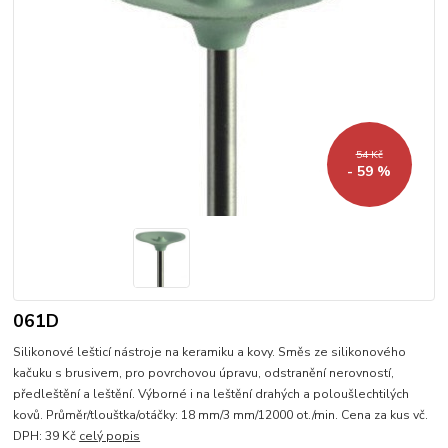
54 Kč
- 59 %
061D
Silikonové lešticí nástroje na keramiku a kovy. Směs ze silikonového
kačuku s brusivem, pro povrchovou úpravu, odstranění nerovností,
předleštění a leštění. Výborné i na leštění drahých a poloušlechtilých
kovů. Průměr/tlouštka/otáčky: 18 mm/3 mm/12000 ot./min. Cena za kus vč.
DPH: 39 Kč
celý popis