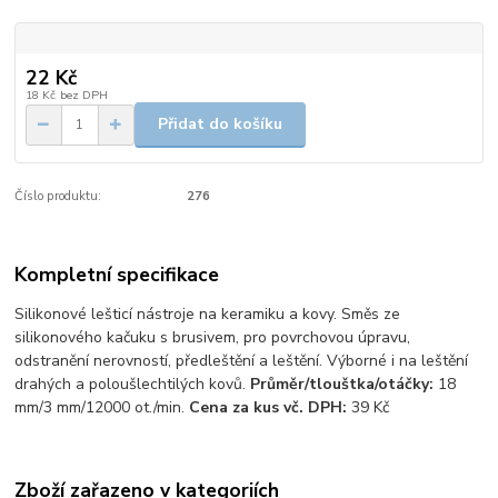
22 Kč
18 Kč
bez DPH
Přidat do košíku
Číslo produktu:
276
Kompletní specifikace
Silikonové lešticí nástroje na keramiku a kovy. Směs ze
silikonového kačuku s brusivem, pro povrchovou úpravu,
odstranění nerovností, předleštění a leštění. Výborné i na leštění
drahých a poloušlechtilých kovů.
Průměr/tlouštka/otáčky:
18
mm/3 mm/12000 ot./min.
Cena za kus vč. DPH:
39 Kč
Zboží zařazeno v kategoriích