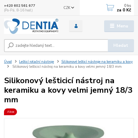
0
ks
+420 602 561 677
CZK
za
0 Kč
(Po-Pá, 8-16 hod.)
Menu
Hledat
Úvod
Lešticí rotační nástroje
Silikonové lešticí nástroje na keramiku a kovy
Silikonový lešticicí nástroj na keramiku a kovy velmi jemný 18/3 mm
Silikonový lešticicí nástroj na
keramiku a kovy velmi jemný 18/3
mm
Akce