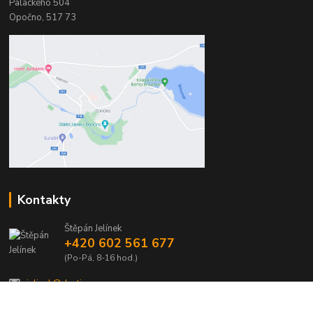
Palackého 504
Opočno, 517 73
Kontakty
Štěpán Jelínek
+420 602 561 677
(Po-Pá, 8-16 hod.)
jelinek@dentia.cz