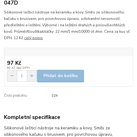
047D
Silikonové lešticí nástroje na keramiku a kovy. Směs ze silikonového
kačuku s brusivem, pro povrchovou úpravu, odstranění nerovností,
předleštění a leštění. Výborné i na leštění drahých a poloušlechtilých
kovů. Průměr/tlouštka/otáčky: 22 mm/1 mm/10000 ot./min. Cena za kus vč.
DPH: 12 Kč
celý popis
97 Kč
80 Kč
bez DPH
Přidat do košíku
Číslo produktu:
224
Kompletní specifikace
Silikonové lešticí nástroje na keramiku a kovy. Směs ze
silikonového kačuku s brusivem, pro povrchovou úpravu,