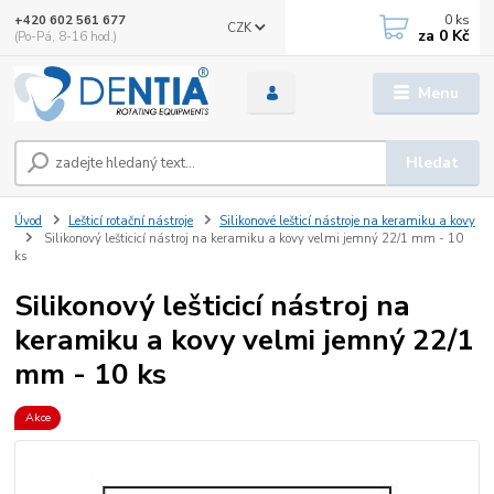
0
ks
+420 602 561 677
CZK
za
0 Kč
(Po-Pá, 8-16 hod.)
Menu
Hledat
Úvod
Lešticí rotační nástroje
Silikonové lešticí nástroje na keramiku a kovy
Silikonový lešticicí nástroj na keramiku a kovy velmi jemný 22/1 mm - 10
ks
Silikonový lešticicí nástroj na
keramiku a kovy velmi jemný 22/1
mm - 10 ks
Akce