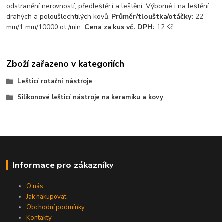
odstranění nerovností, předleštění a leštění. Výborné i na leštění
drahých a poloušlechtilých kovů.
Průměr/tlouštka/otáčky:
22
mm/1 mm/10000 ot./min.
Cena za kus vč. DPH:
12 Kč
Zboží zařazeno v kategoriích
Lešticí rotační nástroje
Silikonové lešticí nástroje na keramiku a kovy
Informace pro zákazníky
O nás
Jak nakupovat
Obchodní podmínky
Kontakty