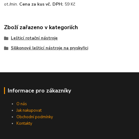
ot./min.
Cena za kus vč. DPH:
59 Kč
Zboží zařazeno v kategoriích
Lešticí rotační nástroje
Silikonové lešticí nástroje na pryskyřici
Informace pro zákazníky
O nás
Jak nakupovat
Obchodní podmínky
Kontakty