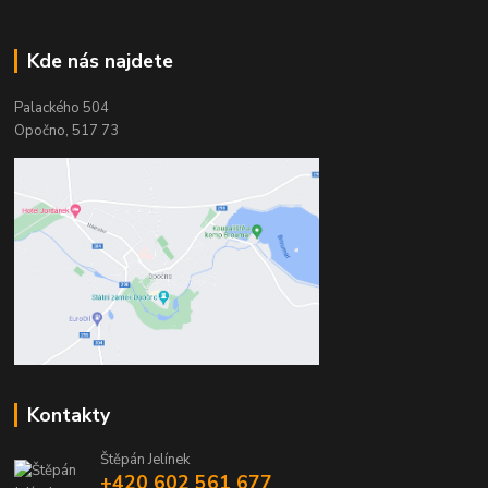
Kde nás najdete
Palackého 504
Opočno, 517 73
Kontakty
Štěpán Jelínek
+420 602 561 677