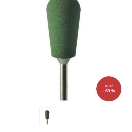
65 Kč
- 69 %