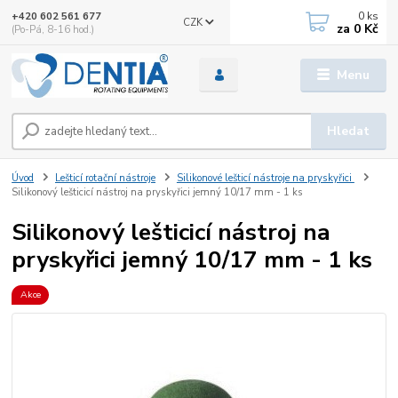
0
ks
+420 602 561 677
CZK
za
0 Kč
(Po-Pá, 8-16 hod.)
Menu
Hledat
Úvod
Lešticí rotační nástroje
Silikonové lešticí nástroje na pryskyřici
Silikonový lešticicí nástroj na pryskyřici jemný 10/17 mm - 1 ks
Silikonový lešticicí nástroj na
pryskyřici jemný 10/17 mm - 1 ks
Akce