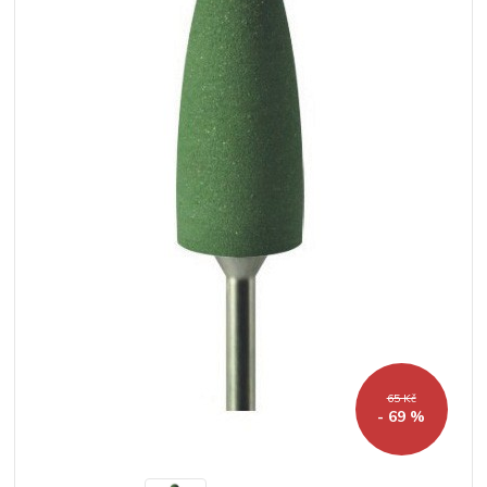
65 Kč
- 69 %