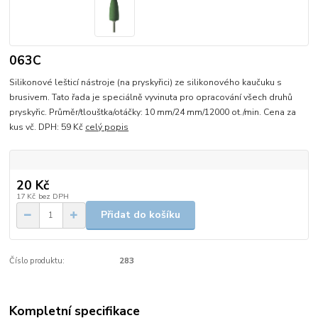
063C
Silikonové lešticí nástroje (na pryskyřici) ze silikonového kaučuku s
brusivem. Tato řada je speciálně vyvinuta pro opracování všech druhů
pryskyřic. Průměr/tlouštka/otáčky: 10 mm/24 mm/12000 ot./min. Cena za
kus vč. DPH: 59 Kč
celý popis
20 Kč
17 Kč
bez DPH
Přidat do košíku
Číslo produktu:
283
Kompletní specifikace