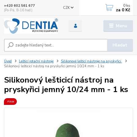
0
ks
+420 602 561 677
CZK
za
0 Kč
(Po-Pá, 8-16 hod.)
Menu
Hledat
Úvod
Lešticí rotační nástroje
Silikonové lešticí nástroje na pryskyřici
Silikonový lešticicí nástroj na pryskyřici jemný 10/24 mm - 1 ks
Silikonový lešticicí nástroj na
pryskyřici jemný 10/24 mm - 1 ks
Akce