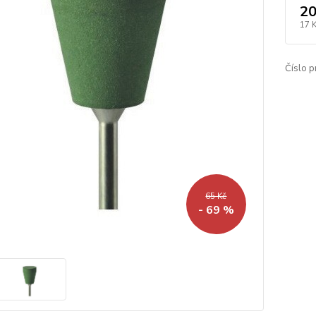
20
17 
Číslo p
65 Kč
- 69 %