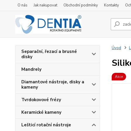
O nás
Jak nakupovat
Obchodní podmínky
Kontakty
Oc
Úvod
L
Separační, řezací a brusné
disky
Sili
Mandrely
Akce
Diamantové nástroje, disky a
kameny
Tvrdokovové frézy
Keramické kameny
Lešticí rotační nástroje