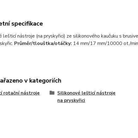
tní specifikace
é lešticí nástroje (na pryskyřici) ze silikonového kaučuku s brusi
skyřic.
Průměr/tlouštka/otáčky:
14 mm/17 mm/10000 ot./min
zařazeno v kategoriích
cí rotační nástroje
Silikonové lešticí nástroje
na pryskyřici