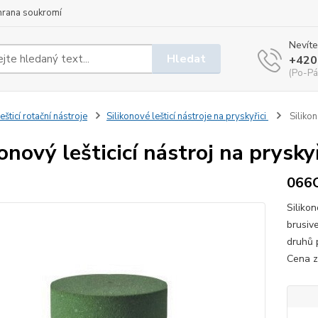
hrana soukromí
Nevíte
Hledat
+420
(Po-Pá
ešticí rotační nástroje
Silikonové lešticí nástroje na pryskyřici
Silikon
konový lešticicí nástroj na prysk
066
Silikon
brusiv
druhů 
Cena z