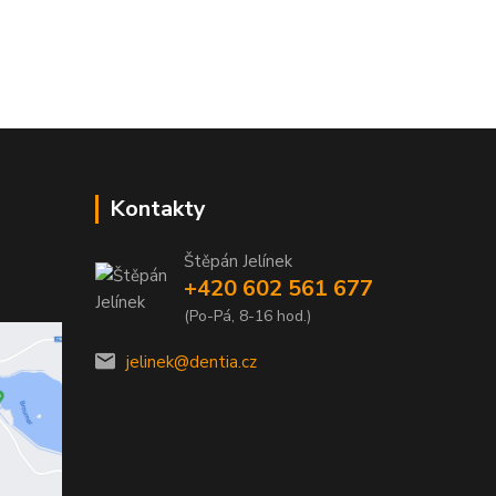
Kontakty
Štěpán Jelínek
+420 602 561 677
(Po-Pá, 8-16 hod.)
jelinek@dentia.cz