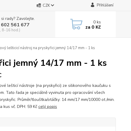
Přihlášení
CZK
 si rady? Zavolejte.
0
ks
 602 561 677
za
0 Kč
, 8-16 hod.)
ový lešticicí nástroj na pryskyřici jemný 14/17 mm - 1 ks
yřici jemný 14/17 mm - 1 ks
C
ové lešticí nástroje (na pryskyřici) ze silikonového kaučuku s
em. Tato řada je speciálně vyvinuta pro opracování všech
pryskyřic. Průměr/tlouštka/otáčky: 14 mm/17 mm/10000 ot./min.
a kus vč. DPH: 59 Kč
celý popis