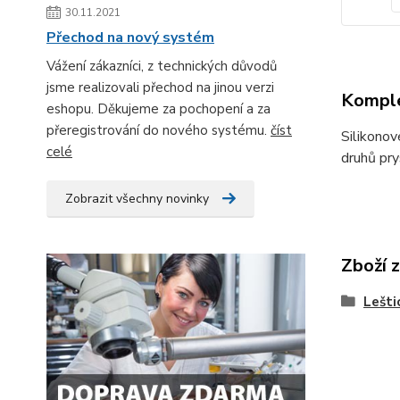
30.11.2021
Přechod na nový systém
Vážení zákazníci, z technických důvodů
jsme realizovali přechod na jinou verzi
Komple
eshopu. Děkujeme za pochopení a za
přeregistrování do nového systému.
číst
Silikonov
celé
druhů pry
Zobrazit všechny novinky
Zboží 
Lešti