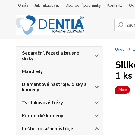
O nás
Jak nakupovat
Obchodní podmínky
Kontakty
Oc
Úvod
L
Separační, řezací a brusné
disky
Sili
Mandrely
1 ks
Diamantové nástroje, disky a
kameny
Akce
Tvrdokovové frézy
Keramické kameny
Lešticí rotační nástroje