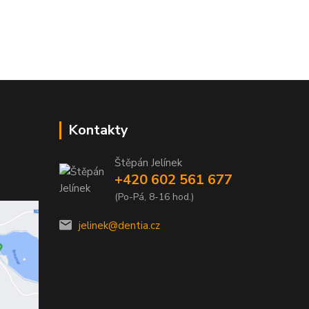
Kontakty
Štěpán Jelínek
+420 602 561 677
(Po-Pá, 8-16 hod.)
jelinek@dentia.cz