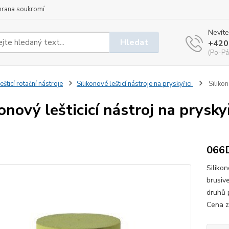
hrana soukromí
Nevíte
Hledat
+420
(Po-Pá
ešticí rotační nástroje
Silikonové lešticí nástroje na pryskyřici
Silikon
konový lešticicí nástroj na prysk
066
Silikon
brusiv
druhů 
Cena z