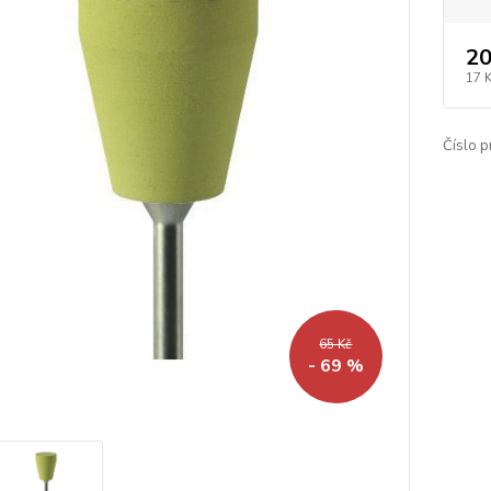
20
17 
Číslo p
65 Kč
- 69 %