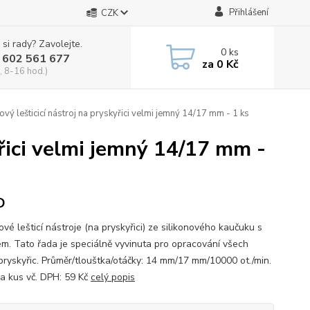
Přihlášení
CZK
 si rady? Zavolejte.
0
ks
 602 561 677
za
0 Kč
, 8-16 hod.)
ový lešticicí nástroj na pryskyřici velmi jemný 14/17 mm - 1 ks
yřici velmi jemný 14/17 mm -
D
ové lešticí nástroje (na pryskyřici) ze silikonového kaučuku s
em. Tato řada je speciálně vyvinuta pro opracování všech
pryskyřic. Průměr/tlouštka/otáčky: 14 mm/17 mm/10000 ot./min.
a kus vč. DPH: 59 Kč
celý popis