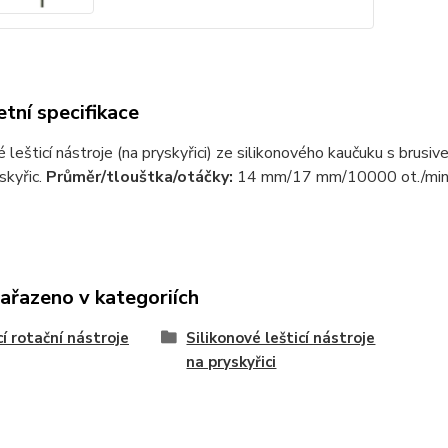
tní specifikace
é lešticí nástroje (na pryskyřici) ze silikonového kaučuku s brusi
skyřic.
Průměr/tlouštka/otáčky:
14 mm/17 mm/10000 ot./min
zařazeno v kategoriích
cí rotační nástroje
Silikonové lešticí nástroje
na pryskyřici