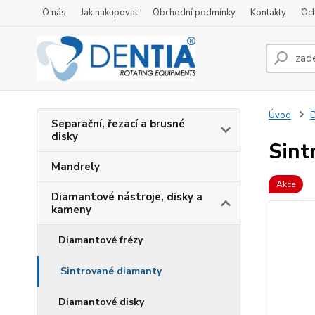
O nás
Jak nakupovat
Obchodní podmínky
Kontakty
Oc
Úvod
D
Separační, řezací a brusné
disky
Sint
Mandrely
Akce
Diamantové nástroje, disky a
kameny
Diamantové frézy
Sintrované diamanty
Diamantové disky