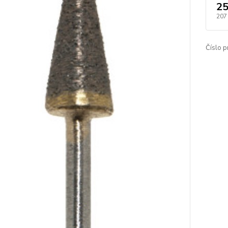
25
207
Číslo p