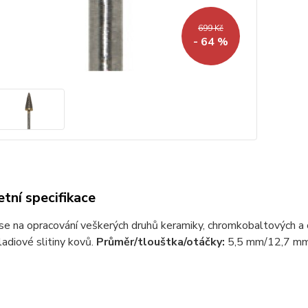
699 Kč
- 64 %
tní specifikace
 se na opracování veškerých druhů keramiky, chromkobaltových a ch
ladiové slitiny kovů.
Průměr/tlouštka/otáčky:
5,5 mm/12,7 mm