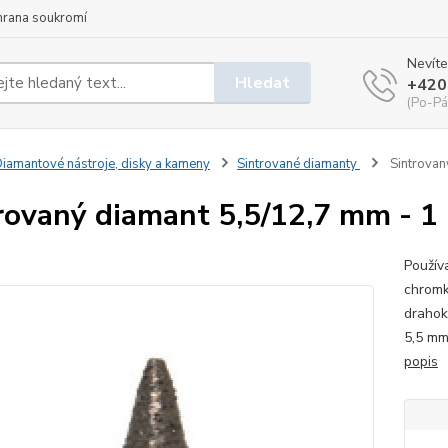
hrana soukromí
Nevíte
Hledat
+420
(Po-Pá
iamantové nástroje, disky a kameny
Sintrované diamanty
Sintrovan
rovaný diamant 5,5/12,7 mm - 1 
Použív
chromko
drahok
5,5 mm
popis