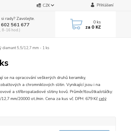
Přihlášení
CZK
 si rady? Zavolejte.
0
ks
 602 561 677
za
0 Kč
, 8-16 hod.)
ý diamant 5,5/12,7 mm - 1 ks
ks
ají se na opracování veškerých druhů keramiky,
baltových a chromniklových slitin. Vynikající jsou i na
ovové a stříbropaladiové slitiny kovů. Průměr/tlouštka/otáčky:
/12,7 mm/20000 ot./min. Cena za kus vč. DPH: 679 Kč
celý